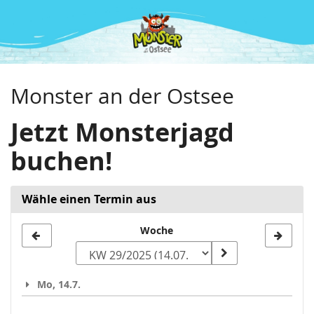
Zum
Haupt-
Inhalt
springen
Monster an der Ostsee
Jetzt Monsterjagd
buchen!
Wähle einen Termin aus
Woche
Woche
zur
Anzeige
Mo, 14.7.
auswählen