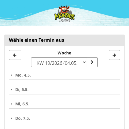
Zum
Haupt-
Inhalt
springen
Wähle einen Termin aus
Woche
Woche
zur
Anzeige
Mo, 4.5.
auswählen
Di, 5.5.
Mi, 6.5.
Do, 7.5.